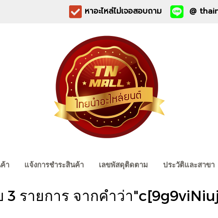
หาอะไหล่ไม่เจอสอบถาม
@ thain
นค้า
แจ้งการชำระสินค้า
เลขพัสดุติดตาม
ประวัติและสาขา
บ 3 รายการ จากคำว่า"c[9g9viNiuj