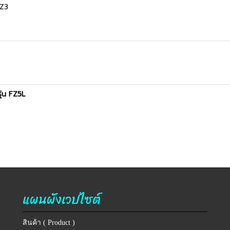
TZ3
รุ่น FZ5L
แผนผังเวปไซต์
สินค้า ( Product )