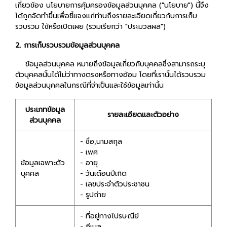
เกี่ยวข้อง นโยบายการคุ้มครองข้อมูลส่วนบุคคล ("นโยบาย") นี้จึง
ได้ถูกจัดทำขึ้นเพื่อชี้แจงแก่ท่านถึงรายละเอียดเกี่ยวกับการเก็บ
รวบรวม ใช้หรือเปิดเผย (รวมเรียกว่า "ประมวลผล")
2. การเก็บรวบรวมข้อมูลส่วนบุคคล
ข้อมูลส่วนบุคคล หมายถึงข้อมูลเกี่ยวกับบุคคลซึ่งสามารถระบุ
ตัวบุคคลนั้นได้ไม่ว่าทางตรงหรือทางอ้อม โดยที่เรานั้นได้รวบรวม
ข้อมูลส่วนบุคคลในกรณีที่จำเป็นและใช้ข้อมูลเท่านั้น
ประเภทข้อมูล
รายละเอียดและตัวอย่าง
ส่วนบุคคล
- ชื่อ,นามสกุล
- เพศ
ข้อมูลเฉพาะตัว
- อายุ
บุคคล
- วันเดือนปีเกิด
- เลขประจำตัวประชาชน
- รูปถ่าย
- ที่อยู่ทางไปรษณีย์
- อีเมล