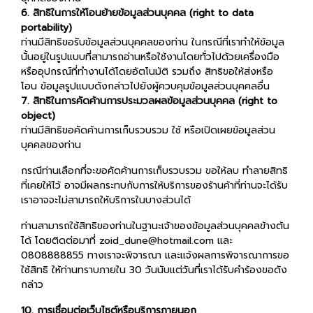
6. สิทธิในการให้โอนย้ายข้อมูลส่วนบุคคล (right to data
portability)
ท่านมีสิทธิขอรับข้อมูลส่วนบุคคลของท่าน ในกรณีที่เราทำให้ข้อมูล
นั้นอยู่ในรูปแบบที่สามารถอ่านหรือใช้งานโดยทั่วไปด้วยเครื่องมือ
หรืออุปกรณ์ที่ทำงานได้โดยอัตโนมัติ รวมถึง สิทธิขอให้ส่งหรือ
โอน ข้อมูลรูปแบบดังกล่าวไปยังผู้ควบคุมข้อมูลส่วนบุคคลอื่น
7. สิทธิในการคัดค้านการประมวลผลข้อมูลส่วนบุคคล (right to
object)
ท่านมีสิทธิขอคัดค้านการเก็บรวบรวม ใช้ หรือเปิดเผยข้อมูลส่วน
บุคคลของท่าน
กรณีท่านเลือกที่จะขอคัดค้านการเก็บรวบรวม ขอให้ลบ ทำลายสิทธิ
ที่เคยให้ไว้ อาจมีผลกระทบกับการให้บริการของร้านค้าที่ท่านจะได้รับ
เราอาจจะไม่สามารถให้บริการในบางส่วนได้
ท่านสามารถใช้สิทธิของท่านในฐานะเจ้าของข้อมูลส่วนบุคคลข้างต้น
ได้ โดยติดต่อมาที่ zoid_dune@hotmail.com และ
0808888855 ทางเราจะพิจารณา และแจ้งผลการพิจารณาการขอ
ใช้สิทธิ ให้ท่านทราบภายใน 30 วันนับแต่วันที่เราได้รับคำร้องขอดัง
กล่าว
10. การเชื่อมต่อเว็บไซต์หรือบริการภายนอก