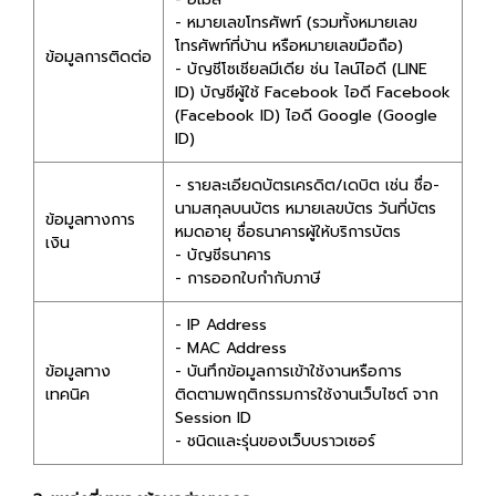
- หมายเลขโทรศัพท์ (รวมทั้งหมายเลข
โทรศัพท์ที่บ้าน หรือหมายเลขมือถือ)
ข้อมูลการติดต่อ
- บัญชีโซเชียลมีเดีย ช่น ไลน์ไอดี (LINE
ID) บัญชีผู้ใช้ Facebook ไอดี Facebook
(Facebook ID) ไอดี Google (Google
ID)
- รายละเอียดบัตรเครดิต/เดบิต เช่น ชื่อ-
นามสกุลบนบัตร หมายเลขบัตร วันที่บัตร
ข้อมูลทางการ
หมดอายุ ชื่อธนาคารผู้ให้บริการบัตร
เงิน
- บัญชีธนาคาร
- การออกใบกำกับภาษี
- IP Address
- MAC Address
ข้อมูลทาง
- บันทึกข้อมูลการเข้าใช้งานหรือการ
เทคนิค
ติดตามพฤติกรรมการใช้งานเว็บไซต์ จาก
Session ID
- ชนิดและรุ่นของเว็บบราวเซอร์