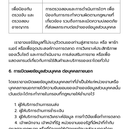
เพื่อป้องกัน
การตรวจสอบและการดำเนินการใดๆ เพื่อ
ตรวจจับ และ
ป้องกันการกระทำความผิดตามกฎหมายที่
ตรวจสอบ
เกี่ยวข้อง รวมถึงการละเมิดความปลอดภัย
อาชญากร
ที่ส่งผลกระทบต่อเจ้าของข้อมูลส่วนบุคคล
เราอาจแชร์ข้อมูลที่ไม่ระบุตัวตนของท่านสู่สาธารณะ หรือ พาร์ท
เนอร์ หรือเพื่อจุดประสงค์ทางการตลาด การวิเคราะห์ประสิทธิภาพ
ของเว็บไซต์ และการดำเนินงาน การส่งเสริมการขาย หรือเพื่อ
แสดงเทรนด์เกี่ยวกับการใช้สินค้าและบริการของเราโดยทั่วไป
6. การเปิดเผยข้อมูลส่วนบุคคล ต่อบุคคลภายนอก
โดยเราอาจเปิดเผยข้อมูลส่วนบุคคลเท่าที่จำเป็นให้แก่หน่วยงานหรือ
บุคคลภายนอกภายใต้ความยินยอมของเจ้าของข้อมูลส่วนบุคคลนั้น
เว้นแต่จะได้กระทำภายในกรอบที่กฎหมายให้อำนาจไว้
1. ผู้ให้บริการด้านการขนส่ง
2. ผู้ให้บริการด้านการชำระเงิน
3. ผู้ให้บริการด้านการวิเคราะห์ข้อมูล การทำวิจัยเพื่อทำการตลาด
4. เจ้าพนักงาน เจ้าหน้าที่รัฐ หน่วยงานของรัฐที่มีหน้าที่กำกับ
ดูแลตามกฎหมาย หรือที่ร้องขอให้เปิดเผยข้อมูลส่วนบุคคลโดย