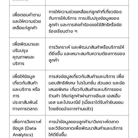
การให้ความช่วยเหลือแก่ลูกค้าที่เกี่ยวข้อง
เพื่อตอบคำถาม
กับการให้บริการ การปรับปรุงข้อมูลของ
และให้ความช่วย
ลูกค้า และการส่งคำร้องขอใช้สิทธิหรือข้อ
เหลือแก่ลูกค้า
ร้องเรียนต่าง ๆ
เพื่อพัฒนาและ
การวิเคราะห์ และพัฒนาสินค้าหรือบริการให้
ปรับปรุง
ดียิ่งขึ้น และเหมาะสมกับความต้องการของ
คุณภาพและ
ลูกค้า
บริการ
เพื่อให้ข้อมูล
การส่งข้อมูลเกี่ยวกับสินค้าและบริการ เพื่อ
เกี่ยวกับสินค้า
มอบสิทธิพิเศษ โปรโมทชั่น ส่วนลด และข้อ
และบริการ หรือ
เสนอพิเศษ เกี่ยวกับสินค้าและบริการของ
การ
ร้านค้า ให้แก่ลูกค้าผ่านทางอีเมล เอสเอ็ม
ประชาสัมพันธ์
เอส และไปรษณีย์ (เมื่อเราได้รับคำยินยอม
ทางการตลาด
โดยชัดแจ้งจากท่านแล้ว)
เพื่อการวิเคราะห์
การนำข้อมูลของลูกค้ามาวิเคราะห์ตลาด
ข้อมูล (Data
และวิจัยตลาดเพื่อพัฒนาสินค้าและบริการ
Analytics)
ให้ดียิ่งขึ้น