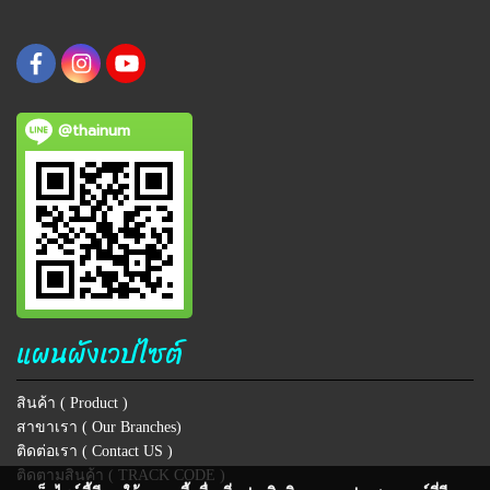
@thainum
แผนผังเวปไซต์
สินค้า ( Product )
สาขาเรา ( Our Branches)
ติดต่อเรา ( Contact US )
ติดตามสินค้า ( TRACK CODE )