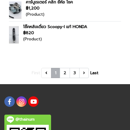
คาร์บูเรเตอร์ คลิก ยี่ห้อ โชค
฿1,200
(Product)
โช๊คหลังเดี่ยว Scoopy-I แท้ HONDA
฿820
(Product)
First
1
2
3
Last
@thainum