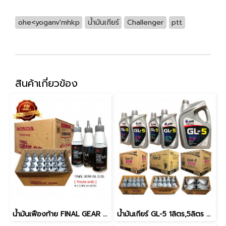
ohe<yoganv'mhkp
น้ำมันเกียร์
Challenger
ptt
สินค้าเกี่ยวข้อง
น้ำมันเฟืองท้าย FINAL GEAR OIL AUTOMATIC 120 มล. ยี่ห้อ Honda ( จำหน่ายยกลัง บรรจุ 24 กระป๋อง )
น้ำมันเกียร์ GL-5 1ลิตร,5ลิตร ยี่ห้อ PTT ( จำหน่ายยกลัง )