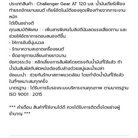
ประเภทสินค้า : Challenger Gear AT 120 มล. น้ำมันเกียร์เฟือง
ท้ายรถจักรยานยนต์ เกียร์อัตโนมัติของชุดเฟืองท้ายจากภาระงาน
หนัก
ได้เป็นอย่างดี
คุณสมบัติพิเศษ : • เพิ่มสารพิเศษโมลิปดีนัมลดแรงเสียดทาน และ
ช่วยให้อัตราการตอบสนองดีขึ้น
• ให้การขับขี่นุ่มนวล
• รักษาความสะอาดเครื่องยนต์
• ยืดอายุการเปลี่ยนถ่ายยาวนาน
ข้อควรระวัง : หลีกเลี่ยงการสัมผัสโดยตรงกับน้ำมันที่ใช้แล้ว ถ้า
น้ำมันสัมผัสกับผิวหนังต้องรีบล้างด้วยสบู่และน้ำเปล่า
ข้อแนะนำ : ช่วยกันรักษาสภาพแวดล้อม โดยกำจัดน้ำมันที่ใช้แล้ว
ในที่ๆเหมาะสมทุกครั้ง
มาตรฐาน : ได้รับการรับรองระบบบริหารงานคุณภาพ ตามมาตรฐาน
ISO 9001 : 2015
*** คำเตือน สินค้าที่ใช้งานได้ดี ควรได้รับการติดตั้งโดยช่างผู้
ชำนาญ ***