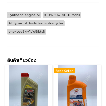
Synthetic engine oil
100% 10w-40 1L Mobil
All types of 4-stroke motorcycles
ohe<yog8kiv'ly'g8iktsN
สินค้าเกี่ยวข้อง
Best Seller