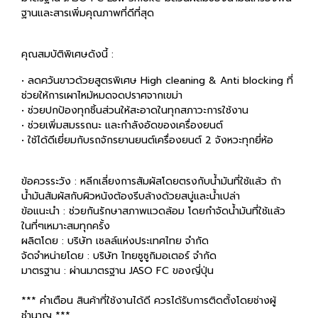
ฐานและสารเพิ่มคุณภาพที่ดีที่สุด
คุณสมบัติพิเศษดังนี้ :
• ลดควันขาวด้วยสูตรพิเศษ High cleaning & Anti blocking ที่
ช่วยให้การเผาไหม้หมดจดปราศจากเขม่า
• ช่วยปกป้องทุกชิ้นส่วนให้สะอาดในทุกสภาวะการใช้งาน
• ช่วยเพิ่มสมรรถนะ และกำลังอัดของเครื่องยนต์
• ใช้ได้ดีเยี่ยมกับรถจักรยานยนต์เครื่องยนต์ 2 จังหวะทุกยี่ห้อ
ข้อควรระวัง : หลีกเลี่ยงการสัมผัสโดยตรงกับน้ำมันที่ใช้แล้ว ถ้า
น้ำมันสัมผัสกับผิวหนังต้องรีบล้างด้วยสบู่และน้ำเปล่า
ข้อแนะนำ : ช่วยกันรักษาสภาพแวดล้อม โดยกำจัดน้ำมันที่ใช้แล้ว
ในที่ๆเหมาะสมทุกครั้ง
ผลิตโดย : บริษัท เชลล์แห่งประเทศไทย จำกัด
จัดจำหน่ายโดย : บริษัท ไทยซูซูกิมอเตอร์ จำกัด
มาตรฐาน : ผ่านมาตรฐาน JASO FC ของญี่ปุ่น
*** คำเตือน สินค้าที่ใช้งานได้ดี ควรได้รับการติดตั้งโดยช่างผู้
ชำนาญ ***