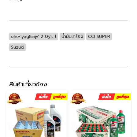
ohe<yog8injv' 2 0y's;t
น้ำมันเครื่อง
CCI SUPER
Suzuki
สินค้าเกี่ยวข้อง