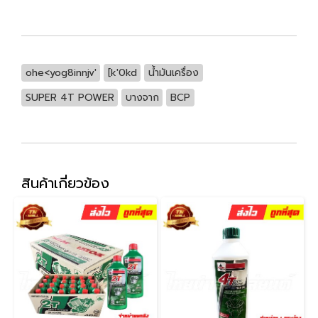
ohe<yog8innjv'
[k'0kd
น้ำมันเครื่อง
SUPER 4T POWER
บางจาก
BCP
สินค้าเกี่ยวข้อง