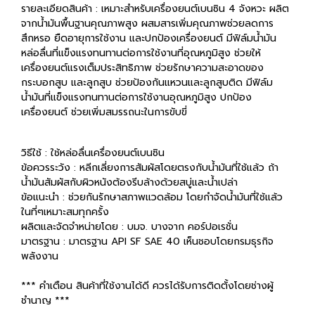
รายละเอียดสินค้า : เหมาะสำหรับเครื่องยนต์เบนซิน 4 จังหวะ ผลิต
จากน้ำมันพื้นฐานคุณภาพสูง ผสมสารเพิ่มคุณภาพช่วยลดการ
สึกหรอ ยืดอายุการใช้งาน และปกป้องเครื่องยนต์ มีฟิล์มน้ำมัน
หล่อลื่นที่แข็งแรงทนทานต่อการใช้งานที่อุณหภูมิสูง ช่วยให้
เครื่องยนต์แรงเต็มประสิทธิภาพ ช่วยรักษาความสะอาดของ
กระบอกสูบ และลูกสูบ ช่วยป้องกันแหวนและลูกสูบติด มีฟิล์ม
น้ำมันที่แข็งแรงทนทานต่อการใช้งานอุณหภูมิสูง ปกป้อง
เครื่องยนต์ ช่วยเพิ่มสมรรถนะในการขับขี่
วิธีใช้ : ใช้หล่อลื่นเครื่องยนต์เบนซิน
ข้อควรระวัง : หลีกเลี่ยงการสัมผัสโดยตรงกับน้ำมันที่ใช้แล้ว ถ้า
น้ำมันสัมผัสกับผิวหนังต้องรีบล้างด้วยสบู่และน้ำเปล่า
ข้อแนะนำ : ช่วยกันรักษาสภาพแวดล้อม โดยกำจัดน้ำมันที่ใช้แล้ว
ในที่ๆเหมาะสมทุกครั้ง
ผลิตและจัดจำหน่ายโดย : บมจ. บางจาก คอร์ปอเรชั่น
มาตรฐาน : มาตรฐาน API SF SAE 40 เห็นชอบโดยกรมธุรกิจ
พลังงาน
*** คำเตือน สินค้าที่ใช้งานได้ดี ควรได้รับการติดตั้งโดยช่างผู้
ชำนาญ ***