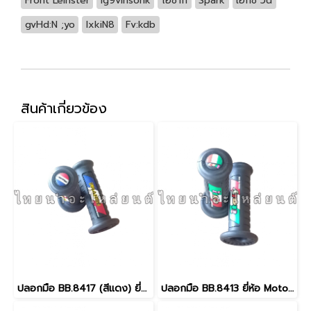
Front Leinster
lg9vinsohk
โอซากิ
Spark
เอ็กซ์ วัน
gvHd:N ;yo
lxkiN8
Fv:kdb
สินค้าเกี่ยวข้อง
ปลอกมือ BB.8417 (สีแดง) ยี่ห้อ Moto R
ปลอกมือ BB.8413 ยี่ห้อ Moto R