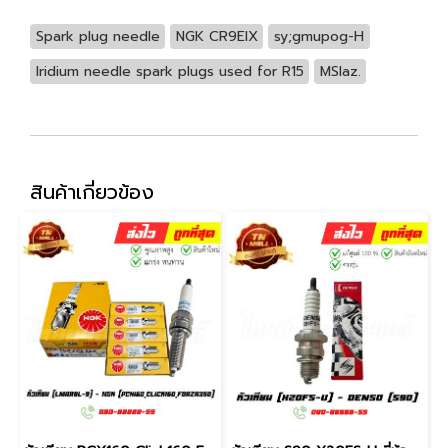
Spark plug needle
NGK CR9EIX
sy;gmupog-H
Iridium needle spark plugs used for R15
MSlaz.
สินค้าเกี่ยวข้อง