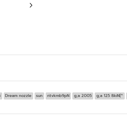
i
Dream nozzle
sun
ritvkmb9pN
g;a 2005
g;a 125 8kiN[^