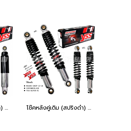
โช๊คหลังคู่เดิม (ปลอกดำ) รุ่น CRYSTAL ยี่ห้อ YSS โรงงานมาตรฐาน มอก 100%
โช๊คหลังคู่เดิม (สปริงดำ) รุ่น SUPER-RC ยี่ห้อ YSS โรงงานมาตรฐาน มอก 100%