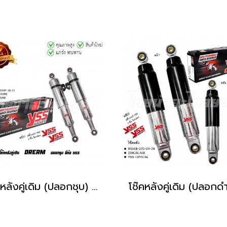
โช๊คหลังคู่เดิม (ปลอกชุบ) รุ่น DREAM ยี่ห้อ YSS โรงงานมาตรฐาน มอก 100%