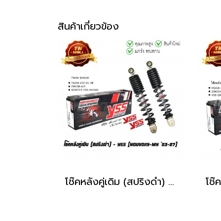
สินค้าเกี่ยวข้อง
โช๊คหลังคู่เดิม (สปริงดำ) รุ่น NOUVO ยี่ห้อ YSS โรงงานมาตรฐาน มอก 100%