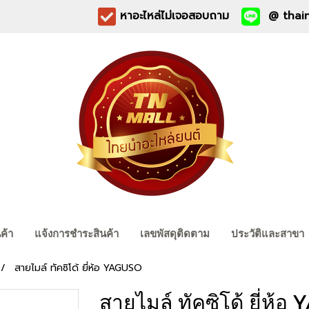
หาอะไหล่ไม่เจอสอบถาม
@ thain
นค้า
แจ้งการชำระสินค้า
เลขพัสดุติดตาม
ประวัติและสาขา
สายไมล์ ทัคซิโด้ ยี่ห้อ YAGUSO
สายไมล์ ทัคซิโด้ ยี่ห้