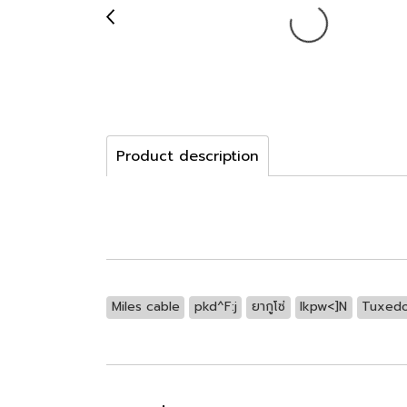
Product description
Miles cable
pkd^F:j
ยากูโซ่
lkpw<]N
Tuxed