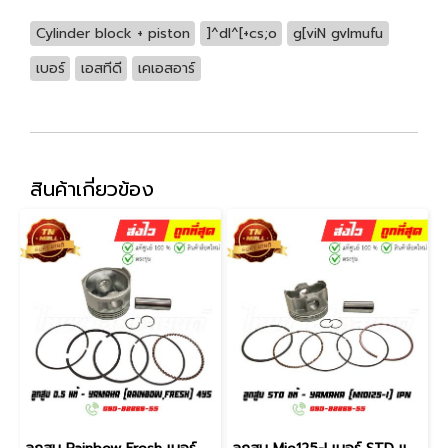
Cylinder block + piston
]^dl^[+cs;o
g[viN gvlmufu
เบอร์
เอสทีดี
เคเอสอาร์
สินค้าเกี่ยวข้อง