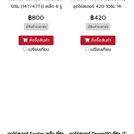
126L (14T/47T)] เหล็ก 6 รู
ชุดโซ่สเตอร์ 420 106L 14-
40T สปาร์ค115ไอ / ฟิน
฿800
฿420
มีสินค้าราคาส่ง
มีสินค้าราคาส่ง
สั่งซื้อสินค้า
สั่งซื้อสินค้า
เปรียบเทียบ
เปรียบเทียบ
ชุดโซ่สเตอร์ Exciter เหล็ก ยี่ห้อ JTA
ชุดโซ่สเตอร์ Dream110 ยี่ห้อ JTA