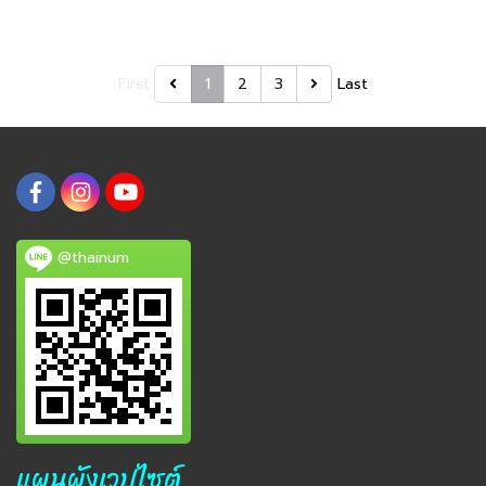
First
1
2
3
Last
@thainum
แผนผังเวปไซต์