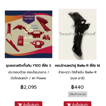
ชุดพลาสติกทั้งคัน Y100 ยี่ห้อ SBT (แดง)
คอนโทรลหน้าคู่ Belle-R ยี่ห้อ MA
ประกอบด้วย คอนโซนกลาง /
ซ้าย+ขวา ใช้สำหรับ Belle-R
บังโคลนหน้า / ฝา Power
(เบล อาร์)
Scoopoo ขาว / ฝาครอบโชค
฿2,095
฿440
หน้า / ฝาครอบตัวถัง ซ้าย - ขวา
มีสินค้าราคาส่ง
/ ฝาปิดแตร / หน้ากากตัวบน /
หน้ากากตัวล่าง
สั่งซื้อสินค้า
สั่งซื้อสินค้า