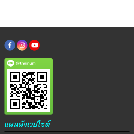
@thainum
แผนผังเวปไซต์