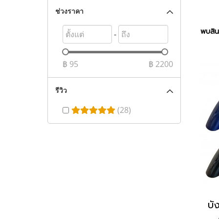
ช่วงราคา
พบสินค
-
฿
95
฿
2200
รีวิว
(28)