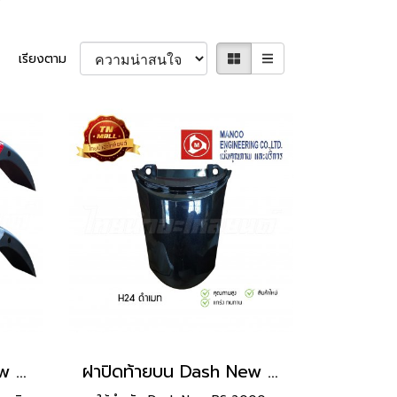
เรียงตาม
บังโคลนหน้า Dash New RS ยี่ห้อ Manoo
ฝาปิดท้ายบน Dash New RS ยี่ห้อ Manoo [H24 ดำเมท]