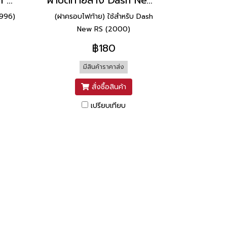
ฝาข้างคอนโทรลคู่ Dash RS ยี่ห้อ Manoo [H34 น้ำเงิน]
ฝาปิดท้ายล่าง Dash New RS ยี่ห้อ Manoo [H31 ดำ]
1996)
(ฝาครอบไฟท้าย) ใช้สำหรับ Dash
New RS (2000)
฿180
มีสินค้าราคาส่ง
สั่งซื้อสินค้า
เปรียบเทียบ