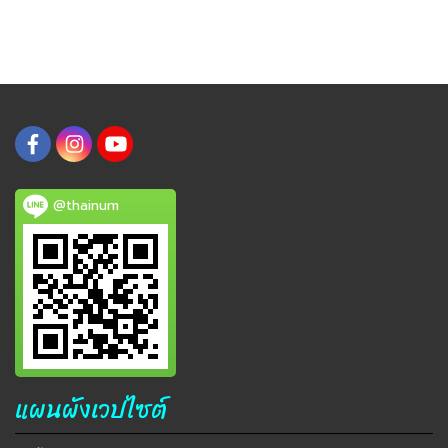
@thainum
แผนผังเวปไซต์