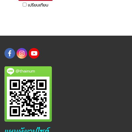
เปรียบเทียบ
@thainum
แผนผังเวปไซต์