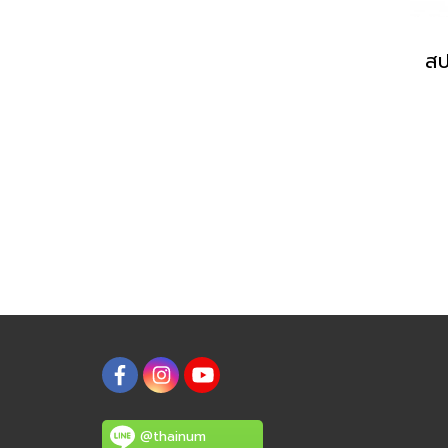
@thainum