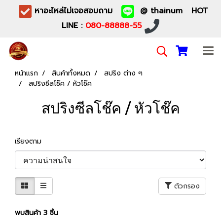
หาอะไหล่ไม่เจอสอบถาม
@ thainum HOT
LINE :
080-88888-55
หน้าแรก
สินค้าทั้งหมด
สปริง ต่าง ๆ
สปริงซีลโช๊ค / หัวโช๊ค
สปริงซีลโช๊ค / หัวโช๊ค
เรียงตาม
ตัวกรอง
พบสินค้า 3 ชิ้น