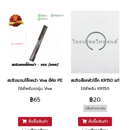
สปริงแกนโช๊คหน้า Viva ยี่ห้อ PEG
สปริงล๊อคหัวโช๊ค KR150 แท้
ใช้สำหรับรถรุ่น Viva
ใช้สำหรับ KR150
฿65
฿20
มีสินค้าราคาส่ง
สั่งซื้อสินค้า
สั่งซื้อสินค้า