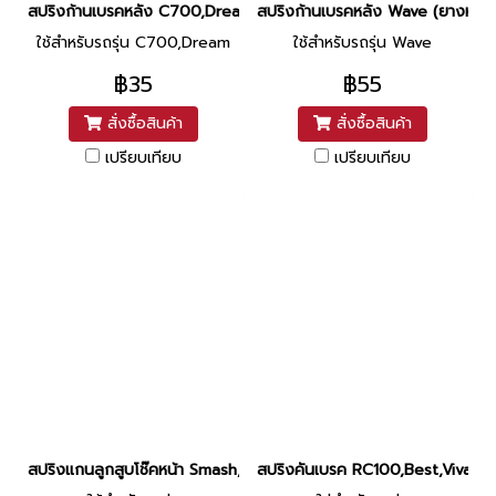
สปริงก้านเบรคหลัง C700,Dream แท้ศูนย์ ยี่ห้อ Honda
สปริงก้านเบรคหลัง Wave (ยางหุ้ม) 
ใช้สำหรับรถรุ่น C700,Dream
ใช้สำหรับรถรุ่น Wave
฿35
฿55
สั่งซื้อสินค้า
สั่งซื้อสินค้า
เปรียบเทียบ
เปรียบเทียบ
สปริงแกนลูกสูบโช๊คหน้า Smash,Raider125 แท้ศูนย์ ยี่ห้อ Suzuki
สปริงคันเบรค RC100,Best,Viva ยี่ห