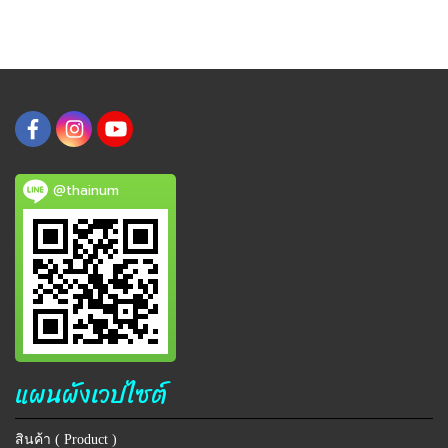
@thainum
แผนผังเวปไซต์
สินค้า ( Product )