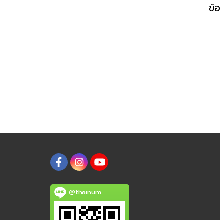
@thainum