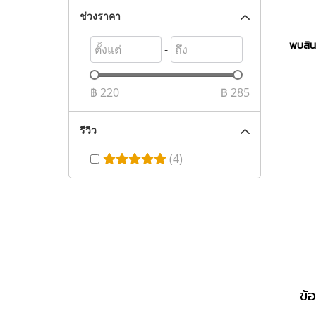
ช่วงราคา
พบสินค
-
฿
220
฿
285
รีวิว
(4)