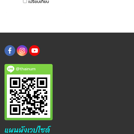
เปรียบเทียบ
@thainum
แผนผังเวปไซต์