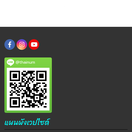
@thainum
แผนผังเวปไซต์