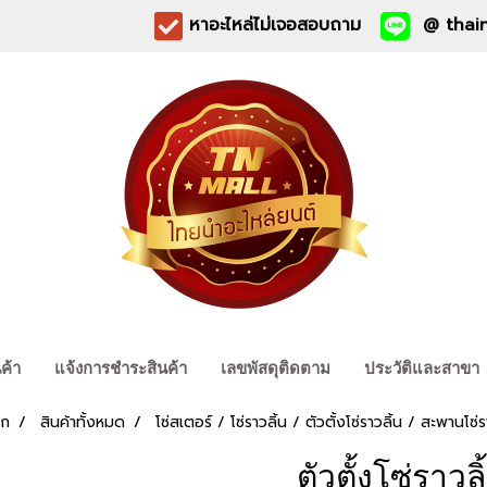
หาอะไหล่ไม่เจอสอบถาม
@ thain
นค้า
แจ้งการชำระสินค้า
เลขพัสดุติดตาม
ประวัติและสาขา
รก
สินค้าทั้งหมด
โซ่สเตอร์ / โซ่ราวลิ้น / ตัวตั้งโซ่ราวลิ้น / สะพานโซ่ร
ตัวตั้งโซ่ราวลิ