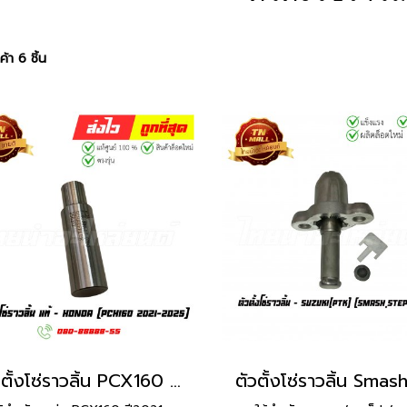
้า 6 ชิ้น
ตัวตั้งโซ่ราวลิ้น PCX160 ปี2021-2025 แท้ศูนย์ ยี่ห้อ Honda (14520-K0R-V01) By ไทยนำอะไหล่ยนต์