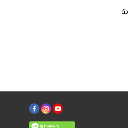
@thainum