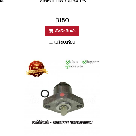
บส
ใช้สำหรับ มีโอ / สปาค 135
฿180
สั่งซื้อสินค้า
เปรียบเทียบ