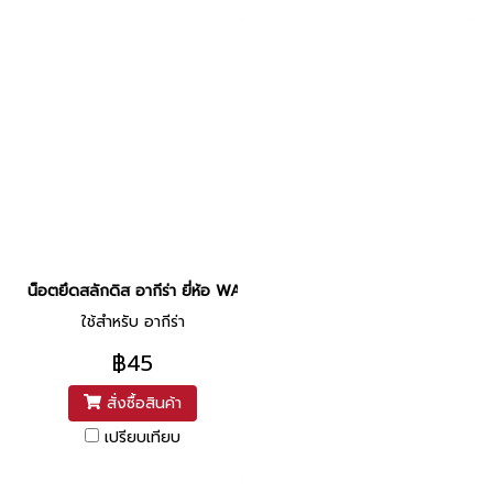
น็อตยึดสลักดิส อากีร่า ยี่ห้อ WASHI
ใช้สำหรับ อากีร่า
฿45
สั่งซื้อสินค้า
เปรียบเทียบ