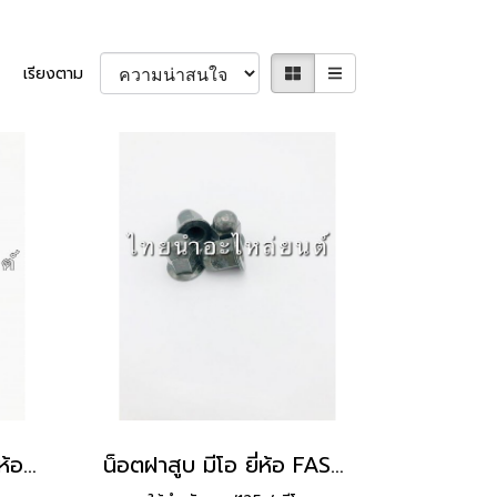
เรียงตาม
น็อตเสาฝาสูบ Y100 ยี่ห้อ SBT
น็อตฝาสูบ มีโอ ยี่ห้อ FASTTECH