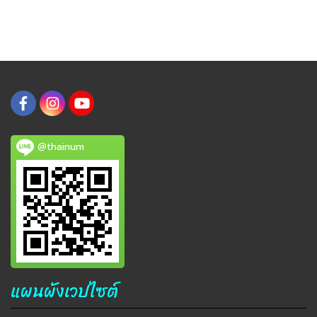
@thainum
แผนผังเวปไซต์