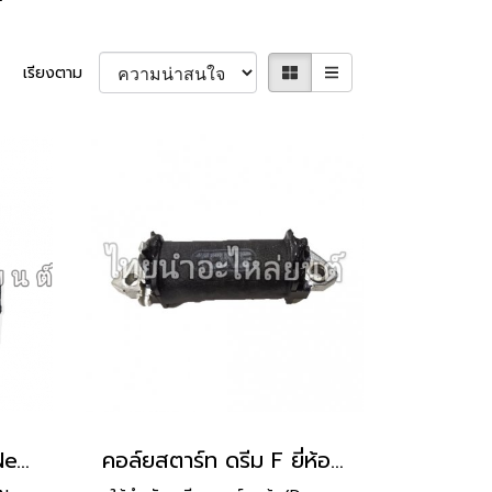
เรียงตาม
คอล์ยสตาร์ท Dream New / C100N เท้า ยี่ห้อ PEG
คอล์ยสตาร์ท ดรีม F ยี่ห้อ TONE