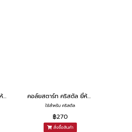
คอล์ยสตาร์ท CG110 ยี่ห้อ PEG
คอล์ยสตาร์ท คริสตัล ยี่ห้อ TONE
ใช้สำหรับ คริสตัล
฿270
สั่งซื้อสินค้า