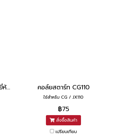
คอล์ยสตาร์ท C70KA ยี่ห้อ PEG
คอล์ยสตาร์ท CG110
ใช้สำหรับ CG / JX110
฿75
สั่งซื้อสินค้า
เปรียบเทียบ