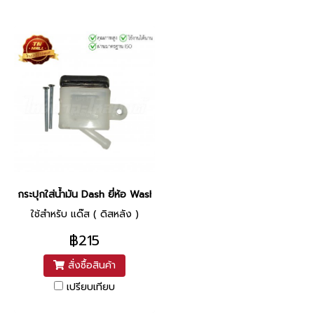
กระปุกใส่น้ำมัน Dash ยี่ห้อ Washi
ใช้สำหรับ แด๊ส ( ดิสหลัง )
฿215
สั่งซื้อสินค้า
เปรียบเทียบ