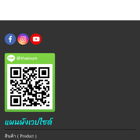
@thainum
แผนผังเวปไซต์
สินค้า ( Product )