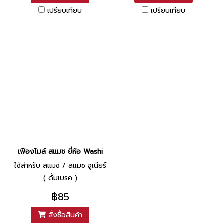
เปรียบเทียบ
เปรียบเทียบ
เฟืองไมล์ สแมช ยี่ห้อ Washi
ใช้สำหรับ สแมช / สแมช จูเนียร์
( ดั้มเบรค )
฿85
สั่งซื้อสินค้า