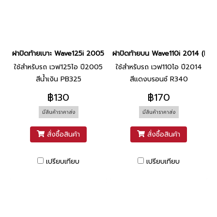
ฝาปิดท้ายเบาะ Wave125i 2005 (PB325 น้ำเงิน) ยี่ห้อ NCA โรงงาน
ฝาปิดท้ายบน Wave110i 2014 (R34
ใช้สำหรับรถ เวฟ125ไอ ปี2005
ใช้สำหรับรถ เวฟ110ไอ ปี2014
สีน้ำเงิน PB325
สีแดงบรอนซ์ R340
฿130
฿170
มีสินค้าราคาส่ง
มีสินค้าราคาส่ง
สั่งซื้อสินค้า
สั่งซื้อสินค้า
เปรียบเทียบ
เปรียบเทียบ