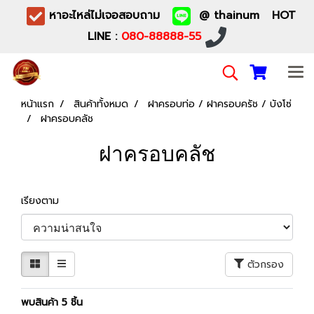
หาอะไหล่ไม่เจอสอบถาม
@ thainum HOT
LINE :
080-88888-55
หน้าแรก
สินค้าทั้งหมด
ฝาครอบท่อ / ฝาครอบครัช / บังโซ่
ฝาครอบคลัช
ฝาครอบคลัช
เรียงตาม
ตัวกรอง
พบสินค้า 5 ชิ้น