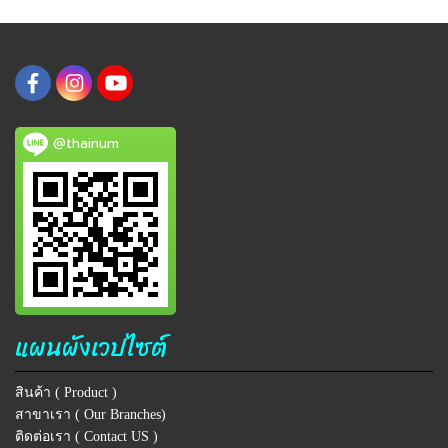
@thainum
แผนผังเวปไซต์
สินค้า ( Product )
สาขาเรา ( Our Branches)
ติดต่อเรา ( Contact US )