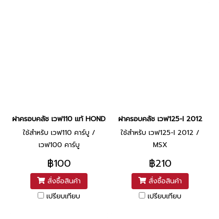
ฝาครอบคลัช เวฟ110 แท้ HONDA
ฝาครอบคลัช เวฟ125-I 2012
ใช้สำหรับ เวฟ110 คาร์บู /
ใช้สำหรับ เวฟ125-I 2012 /
เวฟ100 คาร์บู
MSX
฿100
฿210
สั่งซื้อสินค้า
สั่งซื้อสินค้า
เปรียบเทียบ
เปรียบเทียบ