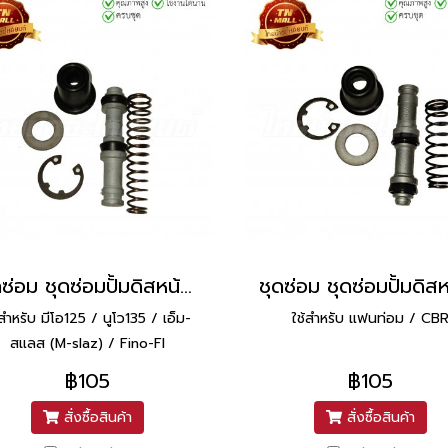
ชุดซ่อม ชุดซ่อมปั้มดิสหน้า Mio125 RR Fino New M-slaz ยี่ห้อ Washi
้สำหรับ มีโอ125 / นูโว135 / เอ็ม-
ใช้สำหรับ แฟนท่อม / CB
สแลส (M-slaz) / Fino-FI
฿105
฿105
สั่งซื้อสินค้า
สั่งซื้อสินค้า