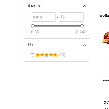
ช่วงราคา
พบสินค
-
฿
85
฿
240
รีวิว
(23)