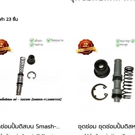
้า 23 ชิ้น
ชุดซ่อมปั้มดิสบน Smash-FI Shooter แท้ศูนย์ ยี่ห้อ Suzuki