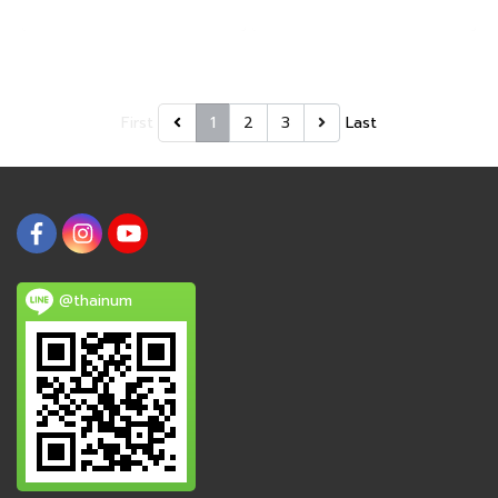
First
1
2
3
Last
@thainum