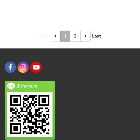
First
1
2
Last
@thainum