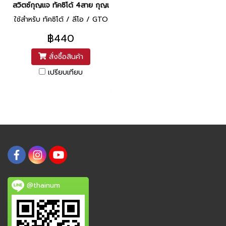
สวิตซ์กุญแจ ทัคซิโด้ 4สาย กุญแจกลม ยี่ห้อ YAGUSO
ใช้สำหรับ ทัคซิโด้ / ลีโอ / GTO
฿440
สั่งซื้อสินค้า
เปรียบเทียบ
@thainum