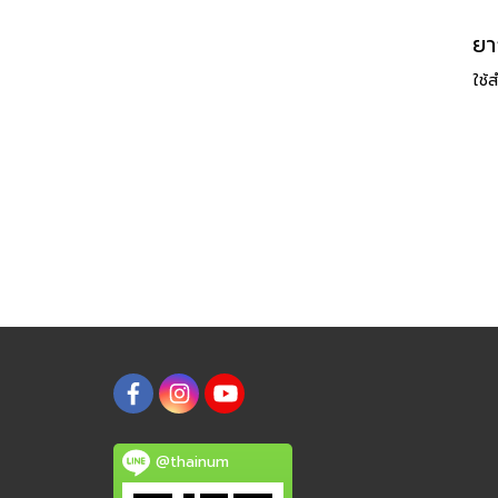
ใช้
@thainum