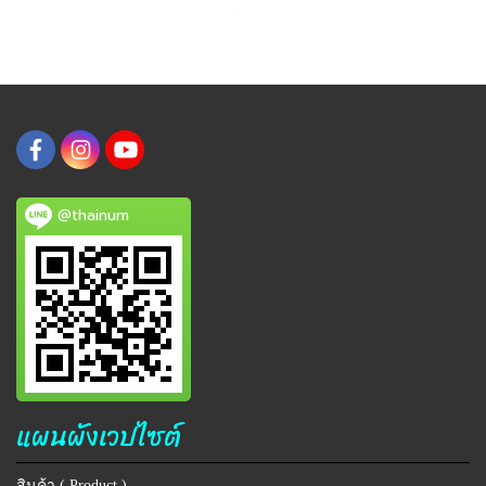
@thainum
แผนผังเวปไซต์
สินค้า ( Product )