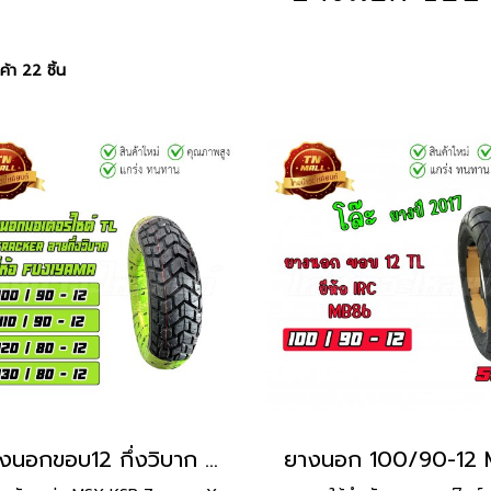
้า 22 ชิ้น
ยางนอกขอบ12 กึ่งวิบาก MSX KSR Zoomer X Scoopy PCX Forza Xmax Nmax Aerox Fiore Filano Qbix ยี่ห้อ FUJIYAMA T/L M-tracker