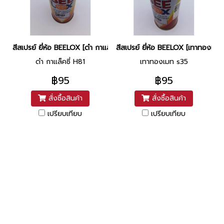
สีสเปรย์ ยี่ห้อ BEELOX [ดำ กาแล็คซี่ H81]
สีสเปรย์ ยี่ห้อ BEELOX [เทาทองเมท
ดำ กาแล็คซี่ H81
เทาทองเมท s35
฿95
฿95
สั่งซื้อสินค้า
สั่งซื้อสินค้า
เปรียบเทียบ
เปรียบเทียบ