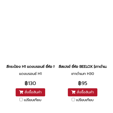
สีกระป๋อง H1 แดงบรอนซ์ ยี่ห้อ Nippon
สีสเปรย์ ยี่ห้อ BEELOX [เทาดำเมท 
แดงบรอนซ์ H1
เทาดำเมท H30
฿130
฿95
สั่งซื้อสินค้า
สั่งซื้อสินค้า
เปรียบเทียบ
เปรียบเทียบ