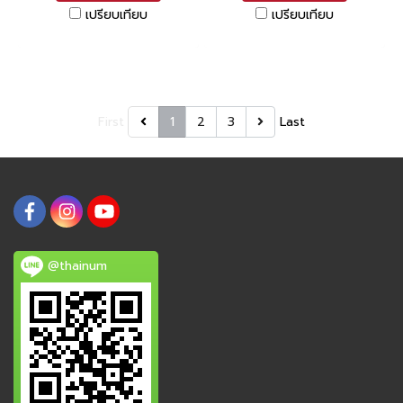
เปรียบเทียบ
เปรียบเทียบ
First
1
2
3
Last
@thainum