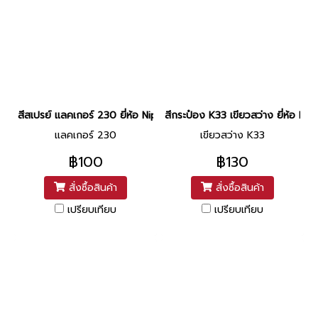
สีสเปรย์ แลคเกอร์ 230 ยี่ห้อ Nippon
สีกระป๋อง K33 เขียวสว่าง ยี่ห้อ Ni
แลคเกอร์ 230
เขียวสว่าง K33
฿100
฿130
สั่งซื้อสินค้า
สั่งซื้อสินค้า
เปรียบเทียบ
เปรียบเทียบ