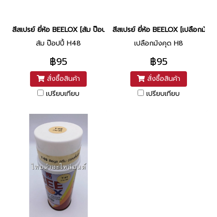
สีสเปรย์ ยี่ห้อ BEELOX [ส้ม ป๊อปปี้ H48]
สีสเปรย์ ยี่ห้อ BEELOX [เปลือกมังค
ส้ม ป๊อปปี้ H48
เปลือกมังคุด H8
฿95
฿95
สั่งซื้อสินค้า
สั่งซื้อสินค้า
เปรียบเทียบ
เปรียบเทียบ