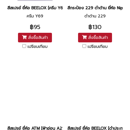
สีสเปรย์ ยี่ห้อ BEELOX [ครีม Y69]
สีกระป๋อง 229 ดำด้าน ยี่ห้อ Nippo
ครีม Y69
ดำด้าน 229
฿95
฿130
สั่งซื้อสินค้า
สั่งซื้อสินค้า
เปรียบเทียบ
เปรียบเทียบ
สีสเปรย์ ยี่ห้อ ATM [ฟ้าอ่อน A213]
สีสเปรย์ ยี่ห้อ BEELOX [ดำประกาย 