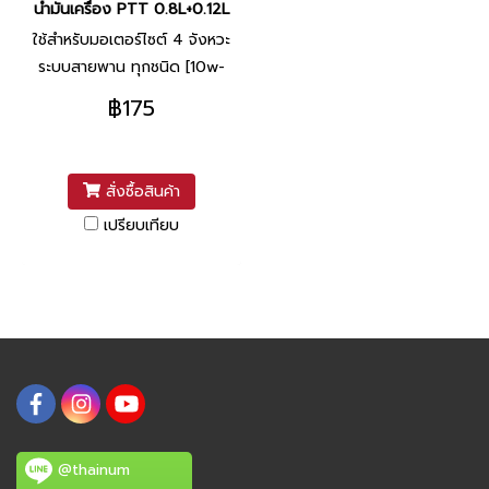
น้ำมันเครื่อง PTT 0.8L+0.12L
ใช้สำหรับมอเตอร์ไซต์ 4 จังหวะ
ระบบสายพาน ทุกชนิด [10w-
40]
฿175
สั่งซื้อสินค้า
เปรียบเทียบ
@thainum