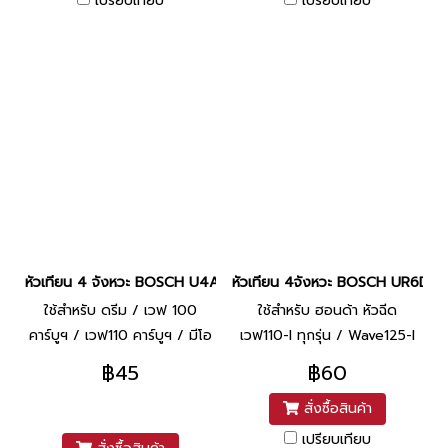
เปรียบเทียบ
เปรียบเทียบ
หัวเทียน 4 จังหวะ BOSCH U4AC
หัวเทียน 4จังหวะ BOSCH UR6DC
ใช้สำหรับ ดรีม / เวฟ 100
ใช้สำหรับ ฮอนด้า หัวฉีด
คาร์บูฯ / เวฟ110 คาร์บูฯ / มีโอ
เวฟ110-I ทุกรุ่น / Wave125-I
/ ฟิโน่ / สแมช คาร์บูฯ
ทุกรุ่น / Click125-I ทุกรุ่น /
฿45
฿60
Click-I / PCX / MSX /
สั่งซื้อสินค้า
Dream supercup
เปรียบเทียบ