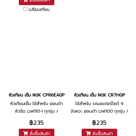
สั่งซื้อสินค้า
เปรียบเทียบ
หัวเทียน เข็ม NGK CPR6EAGP
หัวเทียน เข็ม NGK CR7HGP
หัวเทียนเข็ม ใช้สำหรับ ฮอนด้า
ใช้สำหรับ รถมอเตอร์ไซต์ 4
หัวฉีด เวฟ110-I ทุกรุ่น /
จังหวะ ฮอนด้า เวฟ100 ทุกรุ่น /
Wave125-I ทุกรุ่น / Click125-I
ดรีม คาร์บู ทุกรุ่น / สแมช คาร์บู
฿235
฿235
ทุกรุ่น / Click-I / PCX / MSX
/ มีโอ คาร์บู / ฟิโน่ คาร์บู /
สั่งซื้อสินค้า
สั่งซื้อสินค้า
/ Dream supercup
เฟรช / เรนโบว์