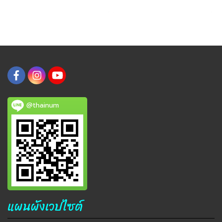
@thainum
แผนผังเวปไซต์