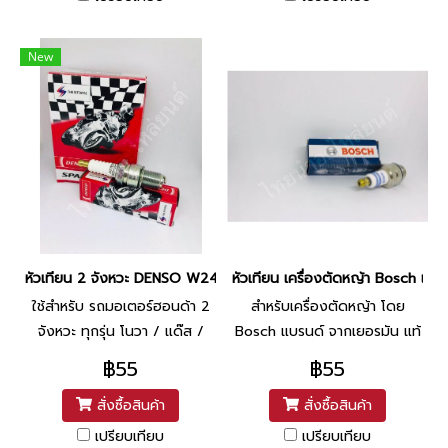
New
หัวเทียน 2 จังหวะ DENSO W24ES-US
หัวเทียน เครื่องตัดหญ้า Bosch เบอ
ใช้สำหรับ รถมอเตอร์ฮอนด้า 2
สำหรับเครื่องตัดหญ้า โดย
จังหวะ ทุกรุ่น โนวา / แด๊ส /
Bosch แบรนด์ จากเยอรมัน แท้
แอลเอส / NSR / BEAT / MTX
฿55
฿55
/ Fighter / Phantom 150
สั่งซื้อสินค้า
สั่งซื้อสินค้า
2จังหวะ
เปรียบเทียบ
เปรียบเทียบ