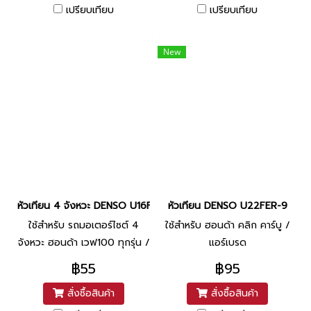
การจุดระเบิดที่ดีกว่า หัวเทียน
เปรียบเทียบ
เปรียบเทียบ
ปกติ
New
หัวเทียน 4 จังหวะ DENSO U16FS-U
หัวเทียน DENSO U22FER-9
ใช้สำหรับ รถมอเตอร์ไซต์ 4
ใช้สำหรับ ฮอนด้า คลิก คาร์บู /
จังหวะ ฮอนด้า เวฟ100 ทุกรุ่น /
แอร์เบรด
ดรีม คาร์บู ทุกรุ่น / สแมช คาร์บู
฿55
฿95
/ มีโอ คาร์บู / ฟิโน่ คาร์บู /
สั่งซื้อสินค้า
สั่งซื้อสินค้า
เฟรช / เรนโบว์