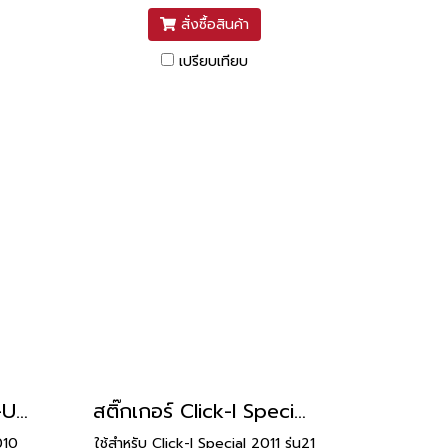
สั่งซื้อสินค้า
เปรียบเทียบ
สติ๊กเกอร์ Click Tune-Up 2010 รุ่น15 [ติดรถ สีแดง]
สติ๊กเกอร์ Click-I Special 2011 รุ่น21 [ติดรถ สีมุก]
010
ใช้สำหรับ Click-I Special 2011 รุ่น21