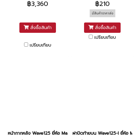
฿3,360
฿210
(ซ้าย+ขวา) / ฝาข้าง (ซ้าย+ขวา)
2010)
มีสินค้าราคาส่ง
/ บังลมหน้า / คอนโซลกลาง
สั่งซื้อสินค้า
สั่งซื้อสินค้า
เปรียบเทียบ
เปรียบเทียบ
หน้ากากหลัง Wave125 ยี่ห้อ Manoo [PB327 ดำเมท]
ฝาปิดท้ายบน Wave125-I ยี่ห้อ MAN