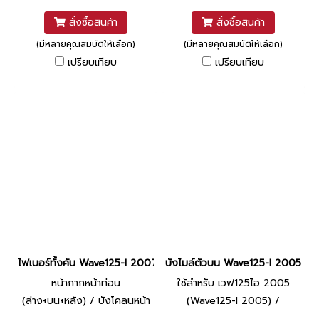
สั่งซื้อสินค้า
สั่งซื้อสินค้า
(มีหลายคุณสมบัติให้เลือก)
(มีหลายคุณสมบัติให้เลือก)
เปรียบเทียบ
เปรียบเทียบ
ไฟเบอร์ทั้งคัน Wave125-I 2007 ยี่ห้อ Manoo (R326C แดงบรอนซ์)
บังไมล์ตัวบน Wave125-I 2005-2010
หน้ากากหน้าท่อน
ใช้สำหรับ เวฟ125ไอ 2005
(ล่าง+บน+หลัง) / บังโคลนหน้า
(Wave125-I 2005) /
/ ฝาปิดท้ายบน / บังลมหน้าข้าง
เวฟ125ไอ 2010 (Wave125-I